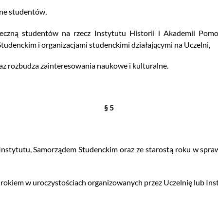
lne studentów,
łeczną studentów na rzecz Instytutu Historii i Akademii Pomor
udenckim i organizacjami studenckimi działającymi na Uczelni,
raz rozbudza zainteresowania naukowe i kulturalne.
§ 5
Instytutu, Samorządem Studenckim oraz ze starostą roku w spraw
rokiem w uroczystościach organizowanych przez Uczelnię lub Insty