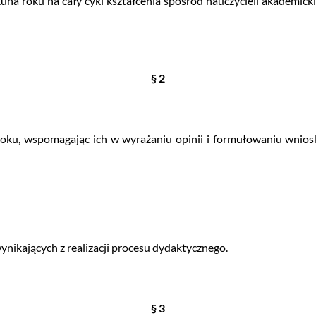
una roku na cały cykl kształcenia spośród nauczycieli akademicki
§ 2
oku, wspomagając ich w wyrażaniu opinii i formułowaniu wnios
nikających z realizacji procesu dydaktycznego.
§ 3