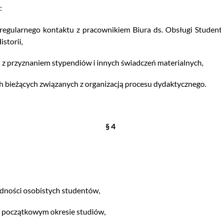
:
 regularnego kontaktu z pracownikiem Biura ds. Obsługi Stude
storii,
z przyznaniem stypendiów i innych świadczeń materialnych,
ch bieżących związanych z organizacją procesu dydaktycznego.
§ 4
udności osobistych studentów,
w początkowym okresie studiów,