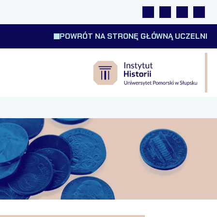
Linki
Wyszukiwarka
Tłumacz m
Wysok
POWRÓT NA STRONĘ GŁÓWNĄ UCZELNI