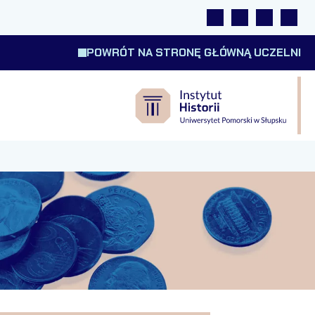
Linki
Wyszukiwarka
Tłumacz m
Wysok
POWRÓT NA STRONĘ GŁÓWNĄ UCZELNI