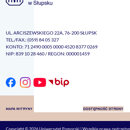
UL. ARCISZEWSKIEGO 22A, 76-200 SŁUPSK
TEL./FAX.: (059) 84 05 327
KONTO: 71 2490 0005 0000 4520 8377 0269
NIP: 839 10 28 460 / REGON: 000001459
MAPA WITRYNY
DOSTĘPNOŚĆ STRONY
Copyright © 2026
Uniwersytet Pomorski
| Wszelkie prawa zastrzeżo