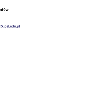
entów
@upsl.edu.pl