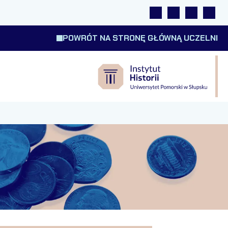
Linki
Wyszukiwarka
Tłumacz m
Wysok
POWRÓT NA STRONĘ GŁÓWNĄ UCZELNI